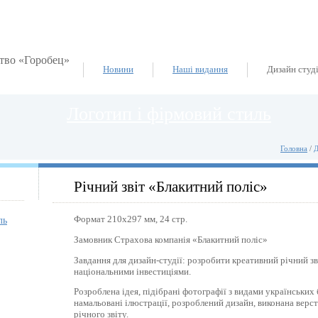
Новини
Наші видання
Дизайн студ
Логотип і фірмовий стиль
Головна
/
Д
Річний звіт «Блакитний поліс»
Формат 210х297 мм, 24 стр.
ль
Замовник Страхова компанія «Блакитний поліс»
Завдання для дизайн-студії: розробити креативний річний зві
національними інвестиціями.
Розроблена ідея, підібрані фотографії з видами українських 
намальовані ілюстрації, розроблений дизайн, виконана верст
річного звіту.