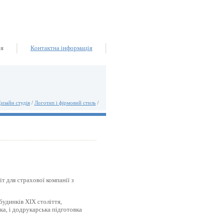
ія
Контактна інформація
изайн студія
/
Логотип і фірмовий стиль
/
т для страхової компанії з
будинків ХІХ століття,
ка, і додрукарська підготовка