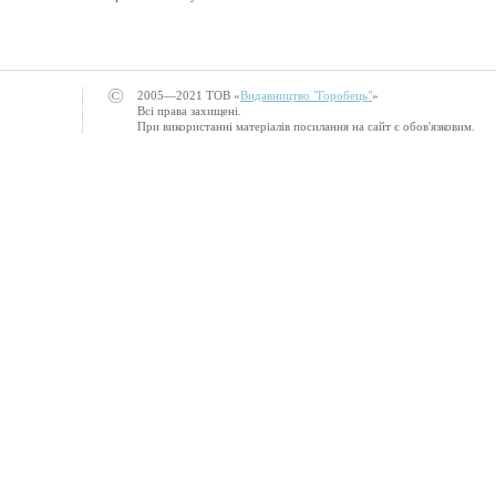
©
2005—2021 ТОВ «
Видавництво "Горобець"
»
Всі права захищені.
При використанні матеріалів посилання на сайт є обов'язковим.