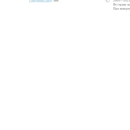
©
Створення сайту
Jam
2005—2021
Всі права з
При викорис