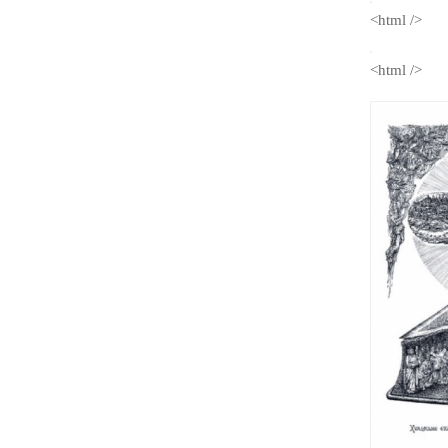
<html />
<html />