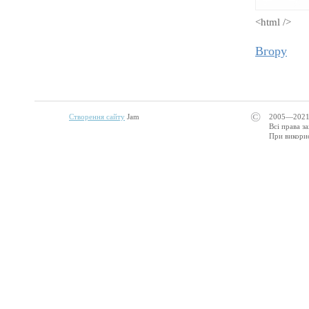
<html />
Вгору
©
Створення сайту
Jam
2005—2021
Всі права з
При викорис