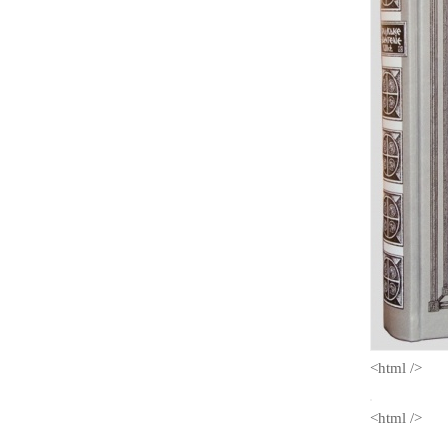
<html />
<html />