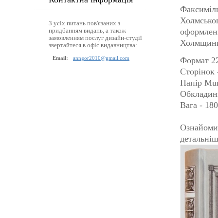
Факсиміль
Холмськог
З усіх питань пов'язаних з
оформленн
придбанням видань, а також
замовленням послуг дизайн-студії
Холмщини
звертайтеся в офіс видавництва:
Email:
anngor2010@gmail.com
Формат 22
Сторінок 
Папір Mu
Обкладинк
Вага - 180
Ознайомит
детальніш