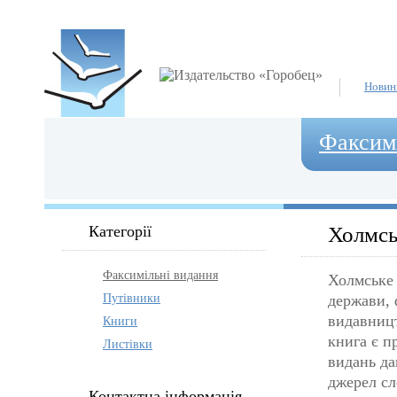
Новин
Факсимі
Категорії
Холмськ
Факсимільні видання
Холмське 
Путівники
держави, 
видавницт
Книги
книга є п
Листівки
видань да
джерел сл
Контактна інформація