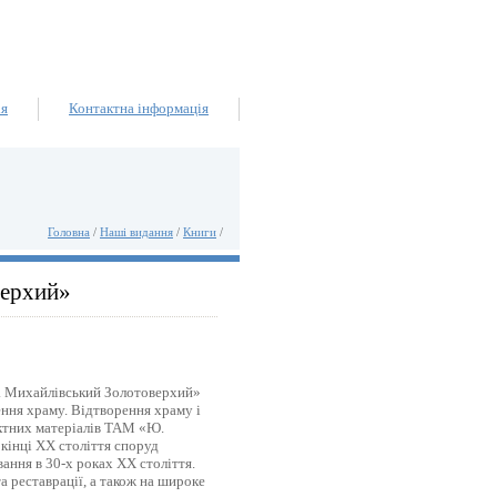
ія
Контактна інформація
Головна
/
Наші видання
/
Книги
/
верхий»
. Михайлівський Золотоверхий»
ння храму. Відтворення храму і
ектних матеріалів ТАМ «Ю.
 кінці ХХ століття споруд
ання в 30-х роках ХХ століття.
а реставрації, а також на широке