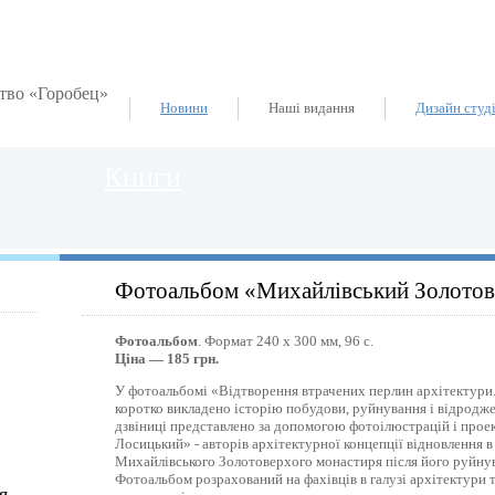
Новини
Наші видання
Дизайн студ
Книги
Фотоальбом «Михайлівський Золото
Фотоальбом
. Формат 240 х 300 мм, 96 с.
Ціна — 185 грн.
У фотоальбомі «Відтворення втрачених перлин архітектури
коротко викладено історію побудови, руйнування і відродже
дзвіниці представлено за допомогою фотоілюстрацій і про
Лосицький» - авторів архітектурної концепції відновлення в
Михайлівського Золотоверхого монастиря після його руйнув
Фотоальбом розрахований на фахівців в галузі архітектури т
я