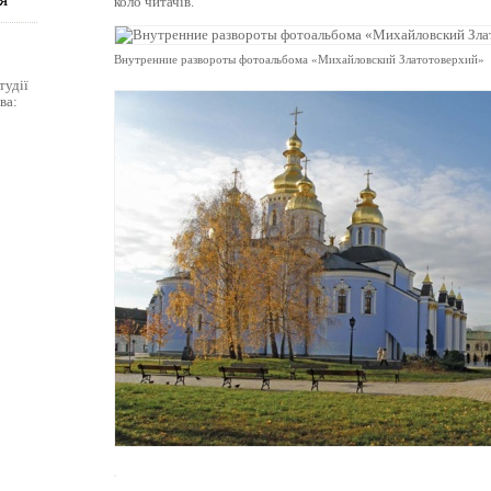
коло читачів.
Внутренние развороты фотоальбома «Михайловский Златотоверхий»
тудії
ва: