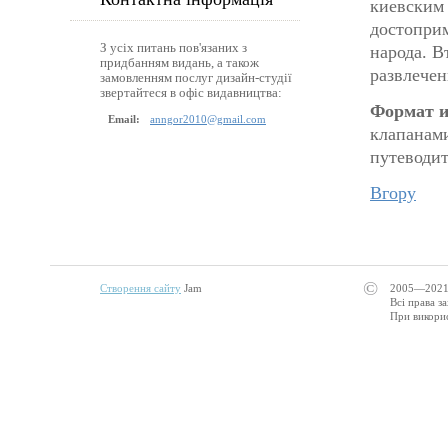
киевским 
достоприм
З усіх питань пов'язаних з
народа. В
придбанням видань, а також
развлечен
замовленням послуг дизайн-студії
звертайтеся в офіс видавництва:
Формат и
Email:
anngor2010@gmail.com
клапанам
путеводит
Вгору
©
Створення сайту
Jam
2005—2021
Всі права з
При викорис