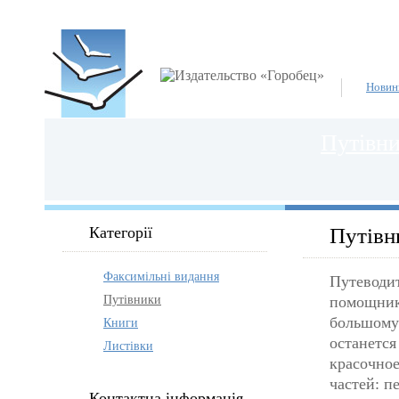
Новин
Путівн
Категорії
Путівн
Факсимільні видання
Путеводит
Путівники
помощнико
большому 
Книги
останется
Листівки
красочное
частей: п
Контактна інформація