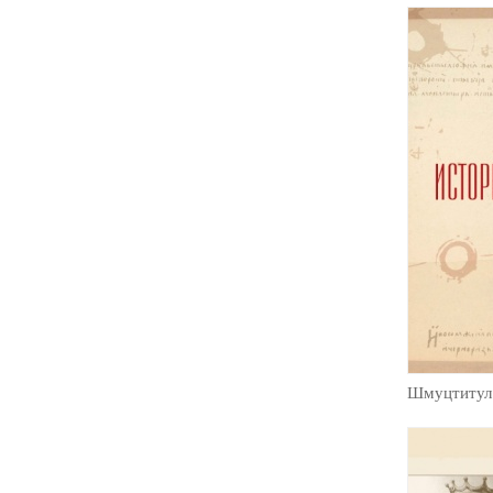
Шмуцтитул 