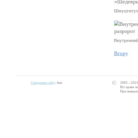
Шмуцтитул 
Внутренний
Вгору
©
Створення сайту
Jam
2005—2021
Всі права з
При викорис