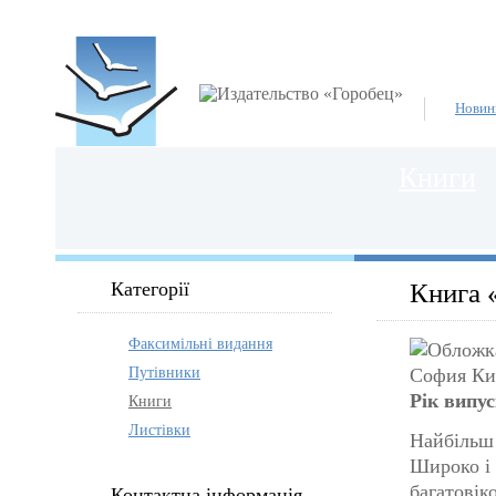
Новин
Книги
Категорії
Книга 
Факсимільні видання
Путівники
Рік випу
Книги
Листівки
Найбільш 
Широко і 
багатовік
Контактна інформація