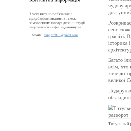
чудову ар
доступний
З усіх питань пов'язаних з
придбанням видань, а також
Розкриває
замовленням послуг дизайн-студії
звертайтеся в офіс видавництва:
сенс сюже
Email:
anngor2010@gmail.com
графіті. 
історика 
архітекту
Багато іл
всім, хто
хоче дото
великої С
Подарунко
обкладинк
Титульный 