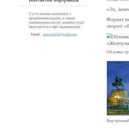
«Эх, жемч
З усіх питань пов'язаних з
придбанням видань, а також
Формат ви
замовленням послуг дизайн-студії
звороті о
звертайтеся в офіс видавництва:
Email:
anngor2010@gmail.com
Обложка пу
Внутренний