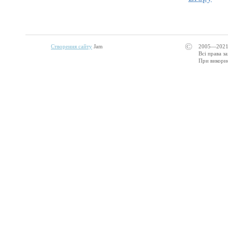
©
Створення сайту
Jam
2005—2021
Всі права з
При викорис