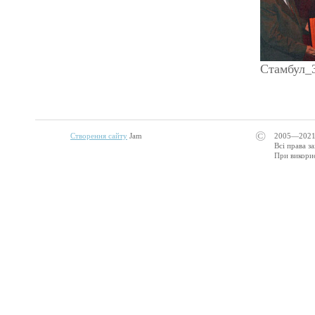
Стамбул_3
©
Створення сайту
Jam
2005—2021
Всі права з
При викорис