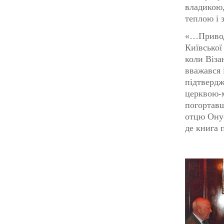
владикою,
теплою і 
«…Приводо
Київської
коли Віза
вважався 
підтвердж
церквою-
погортавш
отцю Онуф
де книга 