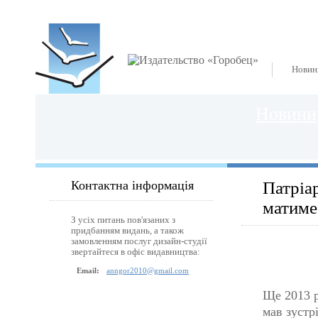
Новин
Новини
Контактна інформація
Патріа
матиме
З усіх питань пов'язаних з
придбанням видань, а також
замовленням послуг дизайн-студії
звертайтеся в офіс видавництва:
Email:
anngor2010@gmail.com
Ще 2013 р
мав зустр